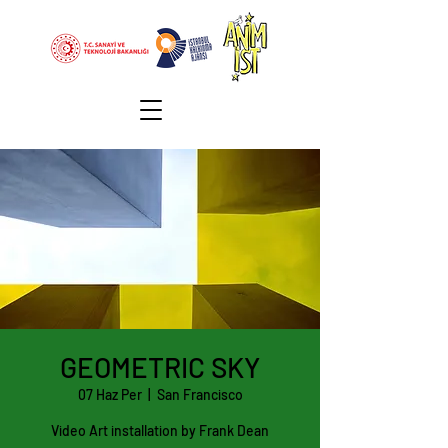
GEOMETRIC SKY
07 Haz Per
  |  
San Francisco
Video Art installation by Frank Dean